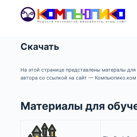
S
k
i
p
t
Скачать
o
c
o
На этой странице представлены матералы для 
n
автора со ссылкой на сайт — Компьюпико.ком
t
e
n
Материалы для обуч
t