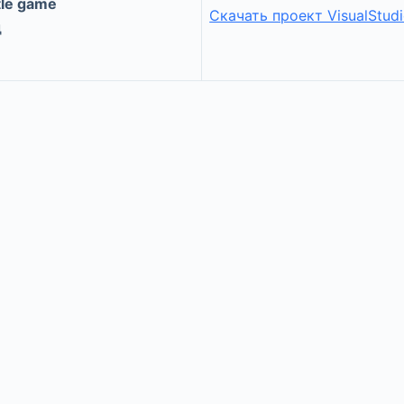
tle game
Скачать проект VisualStudi
д