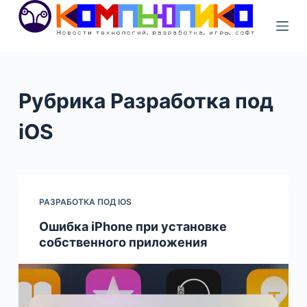
S
k
i
p
t
Рубрика
Разработка под
o
c
iOS
o
n
t
e
РАЗРАБОТКА ПОД IOS
n
Ошибка iPhone при установке
t
собственного приложения