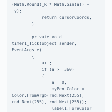
(Math.Round(_R * Math.Sin(a)) + 
_y);

            return cursorCoords; 

        }

        private void 
timer1_Tick(object sender, 
EventArgs e)

        {

            a++;

            if (a >= 360)

            {

                a = 0;

                myPen.Color = 
Color.FromArgb(rnd.Next(255), 
rnd.Next(255), rnd.Next(255));

                label1.ForeColor = 