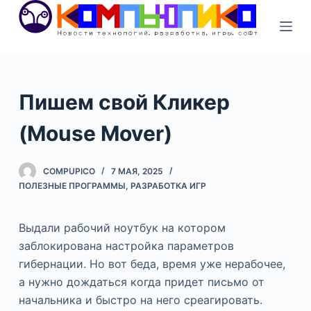
S
k
i
p
t
Пишем свой Кликер
o
c
(Mouse Mover)
o
n
COMPUPICO
7 МАЯ, 2025
t
ПОЛЕЗНЫЕ ПРОГРАММЫ
,
РАЗРАБОТКА ИГР
e
n
Выдали рабочий ноутбук на котором
t
заблокирована настройка параметров
гибернации. Но вот беда, время уже нерабочее,
а нужно дождаться когда придет письмо от
начальника и быстро на него среагировать.