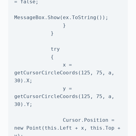
= false;

MessageBox.Show(ex.ToString());

                }

            }

            try

            {

                x = 
getCursorCircleCoords(125, 75, a, 
30).X;

                y = 
getCursorCircleCoords(125, 75, a, 
30).Y;

                Cursor.Position = 
new Point(this.Left + x, this.Top + 
y);
