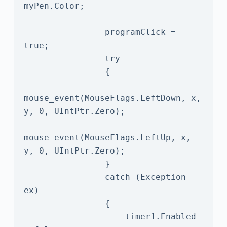
myPen.Color;

                programClick = 
true;

                try

                {

mouse_event(MouseFlags.LeftDown, x, 
y, 0, UIntPtr.Zero);

mouse_event(MouseFlags.LeftUp, x, 
y, 0, UIntPtr.Zero);

                }

                catch (Exception 
ex)

                {

                    timer1.Enabled 