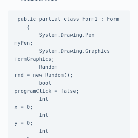
 public partial class Form1 : Form

    {

        System.Drawing.Pen          
myPen;

        System.Drawing.Graphics     
formGraphics;

        Random                      
rnd = new Random();

        bool                        
programClick = false;

        int                         
x = 0;

        int                         
y = 0;

        int                         