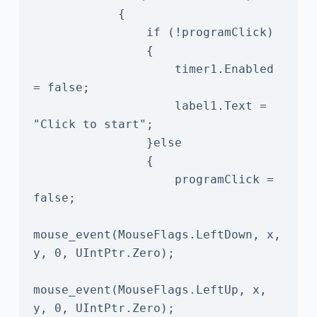
            {

                if (!programClick)

                {

                    timer1.Enabled 
= false;

                    label1.Text = 
"Click to start";

                }else

                {

                    programClick = 
false;

mouse_event(MouseFlags.LeftDown, x, 
y, 0, UIntPtr.Zero);

mouse_event(MouseFlags.LeftUp, x, 
y, 0, UIntPtr.Zero);
