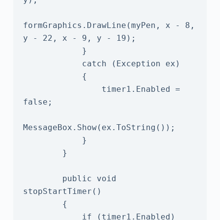
formGraphics.DrawLine(myPen, x - 8, 
y - 22, x - 9, y - 19);

            }

            catch (Exception ex)

            {

                timer1.Enabled = 
false;

MessageBox.Show(ex.ToString());

            }

        }

        public void 
stopStartTimer()

        {

            if (timer1.Enabled)
