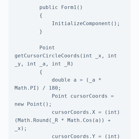
        public Form1()

        {

            InitializeComponent();

        }

        Point 
getCursorCircleCoords(int _x, int 
_y, int _a, int _R) 

        {

            double a = (_a * 
Math.PI) / 180;    

            Point cursorCoords = 
new Point();

            cursorCoords.X = (int)
(Math.Round(_R * Math.Cos(a)) + 
_x);

            cursorCoords.Y = (int)