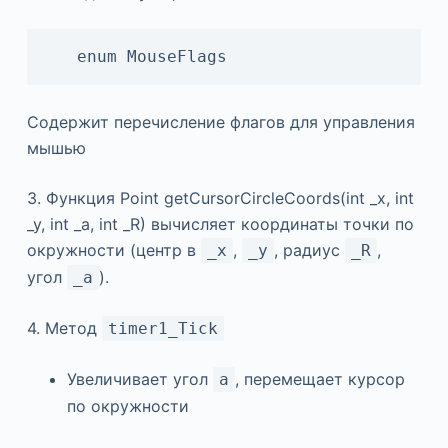
   enum MouseFlags
Содержит перечисление флагов для управления
мышью
3. Функция Point getCursorCircleCoords(int _x, int
_y, int _a, int _R) вычисляет координаты точки по
окружности (центр в
,
, радиус
,
_x
_y
_R
угол
).
_a
4. Метод
timer1_Tick
Увеличивает угол
, перемещает курсор
a
по окружности