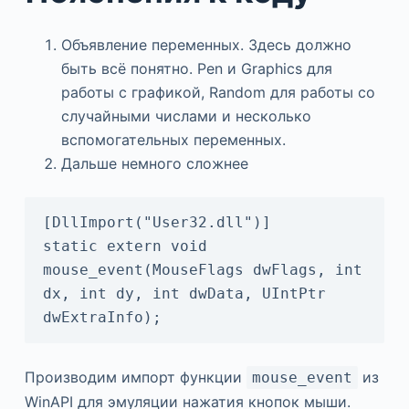
Объявление переменных. Здесь должно
быть всё понятно. Pen и Graphics для
работы с графикой, Random для работы со
случайными числами и несколько
вспомогательных переменных.
Дальше немного сложнее
[DllImport("User32.dll")] 

static extern void 
mouse_event(MouseFlags dwFlags, int 
dx, int dy, int dwData, UIntPtr 
dwExtraInfo);
Производим импорт функции
из
mouse_event
WinAPI для эмуляции нажатия кнопок мыши.