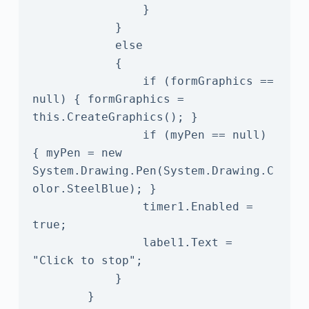
                }

            }

            else

            {                

                if (formGraphics == 
null) { formGraphics = 
this.CreateGraphics(); }

                if (myPen == null) 
{ myPen = new 
System.Drawing.Pen(System.Drawing.C
olor.SteelBlue); }

                timer1.Enabled = 
true;

                label1.Text = 
"Click to stop";

            }

        }
