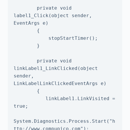
        private void 
label1_Click(object sender, 
EventArgs e)

        {

            stopStartTimer();

        }

        private void 
linkLabel1_LinkClicked(object 
sender, 
LinkLabelLinkClickedEventArgs e)

        {

           linkLabel1.LinkVisited = 
true;

System.Diagnostics.Process.Start("h
ttp://www.compupico.com");
