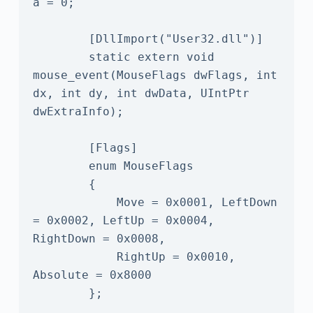
a = 0;

        [DllImport("User32.dll")] 

        static extern void 
mouse_event(MouseFlags dwFlags, int 
dx, int dy, int dwData, UIntPtr 
dwExtraInfo);

        [Flags]

        enum MouseFlags

        {

            Move = 0x0001, LeftDown 
= 0x0002, LeftUp = 0x0004, 
RightDown = 0x0008,

            RightUp = 0x0010, 
Absolute = 0x8000

        };
